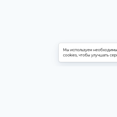
Мы используем необходимые
cookies, чтобы улучшать сер
ProSpect
ДОК
Все
Рекламное агентство
Пол
+7 (989) 280-33-55
Пол
+7 (988) 528-00-09