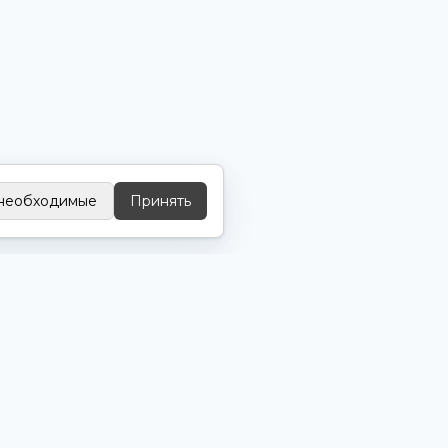
 необходимые
Принять
О КОМПАНИИ
Технопарк
Портфолио
Отзывы