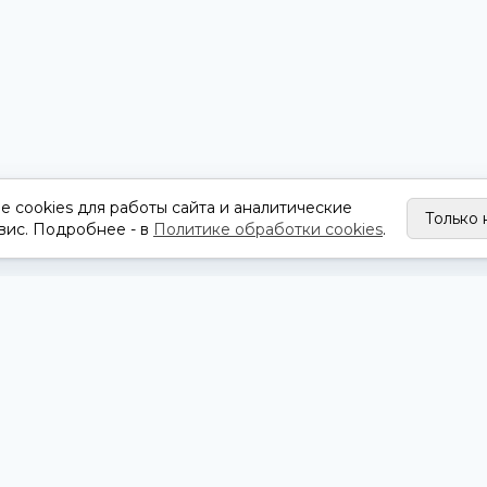
 cookies для работы сайта и аналитические
Только
вис. Подробнее - в
Политике обработки cookies
.
УМЕНТЫ
НАШИ УСЛУГИ
 документы
Визитки
итика ПДн
Листовки и флаеры
ьзовательское соглашение
Брошюры и каталоги